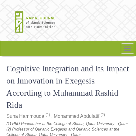
Quick
jump
to
page
content
Main
Navigation
Tog
Main
nav
Content
Cognitive Integration and Its Impact
Sidebar
on Innovation in Exegesis
According to Muhammad Rashid
Rida
(1)
(2)
Suha Hammouda
,
Mohammed Abdulatif
(1) PhD Researcher at the College of Sharia, Qatar University , Qatar
(2) Professor of Qur’anic Exegesis and Qur’anic Sciences at the
College of Sharia, Qatar University , Qatar