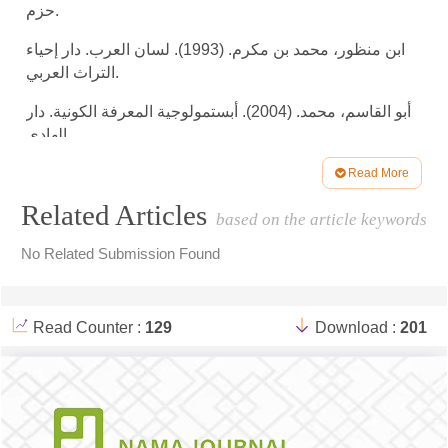
حزم.
ابن منظور، محمد بن مكرم. (1993). لسان العرب. دار إحياء
التراث العربي.
أبو القاسم، محمد. (2004). أبستمولوجية المعرفة الكونية. دار
الهادي.
أبو داود، سليمان بن الأشعث. (د.ت). سنن أبي داود (تحقيق:
Read More
Article
محمد محيي الدين عبد الحميد). المكتبة العصرية.
Related Articles
based on the article keywords
Details
أرسلان، شكيب. (1937). السيد رشيد رضا أو إخاء أربعين سنة.
No Related Submission Found
مطبعة ابن زيدون.
الأصفهاني، الحسين. (1412هـ). المفردات في غريب القرآن.
دار القلم.
Read Counter :
129
Download :
201
الألباني، محمد ناصر الدين. (1998). صحيح سنن أبي داود.
مكتبة المعارف.
أنيس، إبراهيم، وآخرون. (1972). المعجم الوسيط. انتشارات
ناصر خسرو.