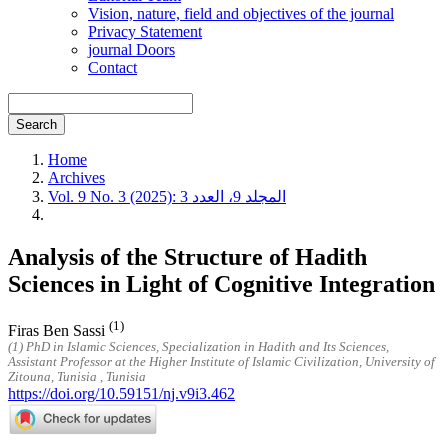
Vision, nature, field and objectives of the journal
Privacy Statement
journal Doors
Contact
Search
Home
Archives
Vol. 9 No. 3 (2025): المجلد 9، العدد 3
Analysis of the Structure of Hadith
Sciences in Light of Cognitive Integration
(1)
Firas Ben Sassi
(1) PhD in Islamic Sciences, Specialization in Hadith and Its Sciences,
Assistant Professor at the Higher Institute of Islamic Civilization, University of
Zitouna, Tunisia , Tunisia
https://doi.org/10.59151/nj.v9i3.462