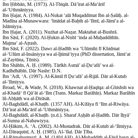
Ibn Ḥibbān, M. (1973). Al-Thiqāt. Dā’irat al-Ma‘ārif
al-‘Uthmāniyya.
Ibn Ḥajar, A. (1984). Al-Nukat ‘alā Muqaddimat Ibn al-Ṣalāḥ. al-
Madīna al-Munawwara: ‘Imādat al-Baḥth al-‘Ilmī, al-Jāmi‘a al-
Islāmiyya.
Ibn Ḥajar, A. (2011). Nuzhat al-Naẓar. Maktabat al-Bushrā.
Ibn Sāsī, F. (2020). Al-Ḥukm al-Nisbī ‘inda al-Muḥaddithīn.
Majma‘ al-Aṭrash.
Ibn Sāsī, F. (2022). Dawr al-Ḥadīth wa ‘Ulūmihi fī Khidmat
al-‘Ulūm al-Insāniyya wa al-Ijtimā‘iyya (PhD dissertation, Jāmi‘at
al-Zaytūna, Tūnis).
Ibn Shāhīn, A. Ḥ. (1989). Tārīkh Asmā’ al-Ḍu‘afā’ wa al-
Kadhdhābīn. Dār Nashr: D.N.
Ibn ‘Adī, ‘A. (1997). Al-Kāmil fī Ḍu‘afā’ al-Rijāl. Dār al-Kutub
al-‘Ilmiyya.
Broad, W., & Wade, N. (2018). Khawnat al-Ḥaqīqa: al-Ghishsh wa
al-Khadā‘ fī Qā‘āt al-‘Ilm (Trans. Markaz Barāhīn). Markaz Barāhīn
lil-Abḥāth wa al-Dirāsāt.
Al-Baghdādī, al-Khaṭīb. (1357 AH). Al-Kifāya fī ‘Ilm al-Riwāya.
Dā’irat al-Ma‘ārif al-‘Uthmāniyya.
Al-Baghdādī, al-Khaṭīb. (n.d.). Sharaf Aṣḥāb al-Ḥadīth. Dār Iḥyā’
al-Sunna al-Nabawiyya.
Al-Ḥākim, A. ‘A. (2002). Al-Mustadrak. Dār al-Kutub al-‘Ilmiyya.
Al-Dāraqutnī, A. Ḥ. (1985). Al-‘Ilal. Dār Ṭība.
Al-Rāmahurmuzī, A. M. (1404 AH). Al-Muḥaddith al-Fāṣil bayn al-