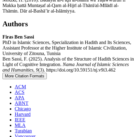
Makka ḥattā Muntaṣaf al-Qarn al-Hijrī al-Thānī/al-Mīlādī al-
Thāmin. Dār al-Bashā’ir al-Islāmiyya.
Authors
Firas Ben Sassi
PhD in Islamic Sciences, Specialization in Hadith and Its Sciences,
Assistant Professor at the Higher Institute of Islamic Civilization,
University of Zitouna, Tunisia
Ben Sassi, F. (2025). Analysis of the Structure of Hadith Sciences in
Light of Cognitive Integration.
Nama Journal of Islamic Sciences
and Humanities
,
9
(3). https://doi.org/10.59151/nj.v9i3.462
More Citation Formats
ACM
ACS
APA
ABNT
Chicago
Harvard
IEEE
MLA
Turabian
Vancouver