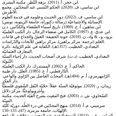
ابن حجر، أ. (2011). نزهة النّظر. مكتبة البشرى.
ابن ساسي، ف. (2020). الحكم النّسبي عند المحدّثين. مجمع
الأطرش.
ابن ساسي، ف. (2022). دور الحديث وعلومه في خدمة العلوم
الإنسانيّة والاجتماعيّة (رسالة دكتوراه، جامعة الزيتونة، تونس).
ابن شاهين، أ. ح. (1989). تاريخ أسماء الضّعفاء والكذّابين. د.ن.
ابن عديّ، ع. (1997). الكامل في ضعفاء الرجال. دار الكتب العلميّة.
برود، و.، & واد، ن. (2018). خونة الحقيقة: الغشّ والخداع في قاعات
العلم (ترجمة: مركز براهين). مركز براهين للأبحاث والدّراسات.
البغدادي، الخطيب. (1357هـ). الكفاية في علم الرّواية. دائرة
المعارف العثمانيّة.
البغدادي، الخطيب. (د.ت). شرف أصحاب الحديث. دار إحياء السنّة
النّبويّة.
الحاكم، أ. ع. (2002). المستدرك. دار الكتب العلميّة.
الدّارقطني، أ. ح. (1985). العلل. دار طيبة.
الرّامهرمزي، أ. م. (1404هـ). المحدّث الفاصل بين الرّاوي والواعي.
دار الفكر.
زيدان، ر. (2020). موثوقيّة السنّة عقلاً: حجّيّة النّقل الشّفوي فلسفيًّا
وأنثروبولوجيًّا. مركز دلائل.
السّخاوي، ش. د. (2003). فتح المغيث بشرح ألفيّة الحديث. مكتبة
السنّة.
سرميني، م. أ. (2014). منهج المحدّثين في درء العلّة. دوريّة كلّيّة
الإلهيّات، جامعة مرمرة، (47)، 133–150.
السلمي، ع. ر. (2014). المنهج النقدي عند المحدثين وعلاقته بالمناهج