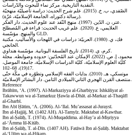
النقدية التاريخية. مركز نماء للبحوث والدّراسات.
الصّفدي، ب. خ. (2015). علم شرح الحديث: دراسة تأصيليّة منهجيّة
(رسالة دكتوراه، الجامعة الإسلاميّة، غزّة).
عتر، ن. الدّين. (1997). منهج النّقد عند علوم الحديث. دار الفكر.
العلايمي، ع. (2020). علم غريب الحديث: قراءة في المُصطلح
والمنهج. مؤسّسة GLD.
فك، ي. (1980). العربيّة: دراسات في اللهجات والأساليب. مكتبة
الخانجي.
كرم، ي. (2014). تاريخ الفلسفة اليونانية. مؤسّسة هنداوي.
محمود، إ. ص. (2022). الإمكان عند المُحدّثين: حدوده وضوابطه. مجلة
كليّة العلوم الإسلاميّة، كليّة الدراسات الإسلاميّة، جامعة الموصل،
17(19)، 68–102.
موتسكي، هـ. (2010). بدايات الفقه الإسلامي وتطوّره في مكّة حتّى
منتصف القرن الهجري الثاني/الميلادي الثامن. دار البشائر الإسلاميّة.
Reference
Ibrāhīm, ‘A. (1997). Al-Markaziyya al-Gharbiyya: Ishkāliyat al-
Takawwun wa al-Tamarkuz Ḥawla al-Dhāt. al-Markaz al-Thaqāfī
al-Gharbī.
Ibn Abī Ḥātim, ‘A. (2006). Al-‘Ilal. Mu’assasat al-Juraysī.
Ibn al-Ḥajjāj, M. (1402 AH). Al-Tamyīz. Maktabat al-Kawthar.
Ibn al-Ṣalāḥ, T. (1974). Al-Muqaddima. al-Hay’a al-Miṣriyya
al-‘Āmma lil-Kitāb.
Ibn al-Ṣalāḥ, T. al-Dīn. (1407 AH). Fatāwā Ibn al-Ṣalāḥ. Maktabat
al-‘Ulūm wa al-Ḥikam.