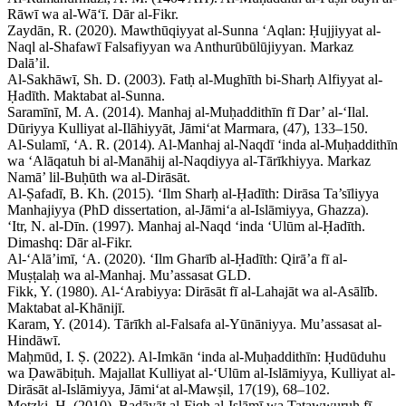
Rāwī wa al-Wā‘ī. Dār al-Fikr.
Zaydān, R. (2020). Mawthūqiyyat al-Sunna ‘Aqlan: Ḥujjiyyat al-
Naql al-Shafawī Falsafiyyan wa Anthurūbūlūjiyyan. Markaz
Dalā’il.
Al-Sakhāwī, Sh. D. (2003). Fatḥ al-Mughīth bi-Sharḥ Alfiyyat al-
Ḥadīth. Maktabat al-Sunna.
Saramīnī, M. A. (2014). Manhaj al-Muḥaddithīn fī Dar’ al-‘Ilal.
Dūriyya Kulliyat al-Ilāhiyyāt, Jāmi‘at Marmara, (47), 133–150.
Al-Sulamī, ‘A. R. (2014). Al-Manhaj al-Naqdī ‘inda al-Muḥaddithīn
wa ‘Alāqatuh bi al-Manāhij al-Naqdiyya al-Tārīkhiyya. Markaz
Namā’ lil-Buḥūth wa al-Dirāsāt.
Al-Ṣafadī, B. Kh. (2015). ‘Ilm Sharḥ al-Ḥadīth: Dirāsa Ta’sīliyya
Manhajiyya (PhD dissertation, al-Jāmi‘a al-Islāmiyya, Ghazza).
‘Itr, N. al-Dīn. (1997). Manhaj al-Naqd ‘inda ‘Ulūm al-Ḥadīth.
Dimashq: Dār al-Fikr.
Al-‘Alā’imī, ‘A. (2020). ‘Ilm Gharīb al-Ḥadīth: Qirā’a fī al-
Muṣṭalaḥ wa al-Manhaj. Mu’assasat GLD.
Fikk, Y. (1980). Al-‘Arabiyya: Dirāsāt fī al-Lahajāt wa al-Asālīb.
Maktabat al-Khānijī.
Karam, Y. (2014). Tārīkh al-Falsafa al-Yūnāniyya. Mu’assasat al-
Hindāwī.
Maḥmūd, I. Ṣ. (2022). Al-Imkān ‘inda al-Muḥaddithīn: Ḥudūduhu
wa Ḍawābiṭuh. Majallat Kulliyat al-‘Ulūm al-Islāmiyya, Kulliyat al-
Dirāsāt al-Islāmiyya, Jāmi‘at al-Mawṣil, 17(19), 68–102.
Motzki, H. (2010). Badāyāt al-Fiqh al-Islāmī wa Taṭawwuruh fī